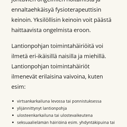
ennaltaehkäisyä fysioterapeuttisin
keinoin. Yksilöllisin keinoin voit päästä
haittaavista ongelmista eroon.
Lantionpohjan toimintahäiriöitä voi
ilmetä eri-ikäisillä naisilla ja miehillä.
Lantionpohjan toimintahäiriöt
ilmenevät erilaisina vaivoina, kuten
esim:
virtsankarkailuna levossa tai ponnistuksessa
ylijännittynyt lantionpohja
ulosteenkarkailuna tai ulostevaikeutena
seksuaalielämän häiriöinä esim. yhdyntäkipuina tai