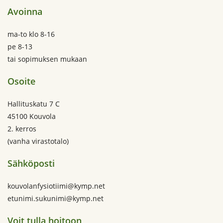
Avoinna
ma-to klo 8-16
pe 8-13
tai sopimuksen mukaan
Osoite
Hallituskatu 7 C
45100 Kouvola
2. kerros
(vanha virastotalo)
Sähköposti
kouvolanfysiotiimi@kymp.net
etunimi.sukunimi@kymp.net
Voit tulla hoitoon