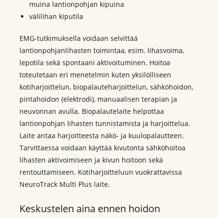
muina lantionpohjan kipuina
välilihan kiputila
EMG-tutkimuksella voidaan selvittää
lantionpohjanlihasten toimintaa, esim. lihasvoima,
lepotila sekä spontaani aktivoituminen. Hoitoa
toteutetaan eri menetelmin kuten yksilölliseen
kotiharjoittelun, biopalauteharjoittelun, sähköhoidon,
pintahoidon (elektrodi), manuaalisen terapian ja
neuvonnan avulla. Biopalautelaite helpottaa
lantionpohjan lihasten tunnistamista ja harjoittelua.
Laite antaa harjoitteesta näkö- ja kuulopalautteen.
Tarvittaessa voidaan käyttää kivutonta sähköhoitoa
lihasten aktivoimiseen ja kivun hoitoon sekä
rentouttamiseen. Kotiharjoitteluun vuokrattavissa
NeuroTrack Multi Plus laite.
Keskustelen aina ennen hoidon