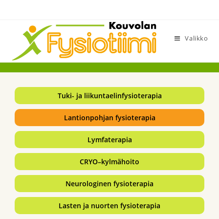
Siirry
suoraan
sisältöön
Valikko
Tuki- ja liikuntaelinfysioterapia
Lantionpohjan fysioterapia
Lymfaterapia
CRYO–kylmähoito
Neurologinen fysioterapia
Lasten ja nuorten fysioterapia