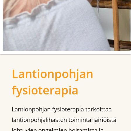
Lantionpohjan
fysioterapia
Lantionpohjan fysioterapia tarkoittaa
lantionpohjalihasten toimintahäiriöistä
johtuvien ongelmien hoitamista ja