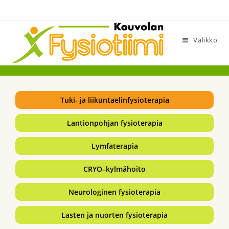
Siirry
suoraan
sisältöön
Valikko
Tuki- ja liikuntaelinfysioterapia
Lantionpohjan fysioterapia
Lymfaterapia
CRYO–kylmähoito
Neurologinen fysioterapia
Lasten ja nuorten fysioterapia