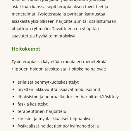
asiakkaan kanssa sopii terapiajakson tavoitteet ja
menetelmät. Fysioterapialla pyritään kannustaa
asiakasta yksilölliseen harjoitteluun tai osallistumaan
ohjattuun ryhmään. Tavoitteena on ylläpitää
saavutettua hyvää toimintakykyä.
Hoitokeinot
Fysioterapiassa käytetään monia eri menetelmiä
riippuen hoidon tavoitteista. Hoitokeinoina ovat:
erilaiset pehmytkudoskäsittelyt
nivelten liikkuvuutta lisäävät mobilisoinnit
lihaksiston ja neuraalikudoksen harjoitteet/käsittely
faskia käsittelyt
terapeuttinen harjoittelu
kinesio- ja myofaskiaaliset teippaukset
fysikaaliset hoidot (lämpö/ kylmähoidot ja