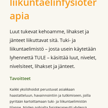
liikuntaelinfysioter
apia
Luut tukevat kehoamme, lihakset ja
jänteet liikuttavat sitä. Tuki- ja
liikuntaelimistö – josta usein käytetään
lyhennettä TULE – käsittää luut, nivelet,
nivelsiteet, lihakset ja jänteet.
Tavoitteet
Kaikki yksilöhoidot perustuvat asiakkaan
haastatteluun, havainnointiin ja tutkimiseen, joilla
pyritään kartoittamaan tuki- ja liikuntaelimistön
tilanne. Niiden pohjalta fysioterapeutti yhdessä