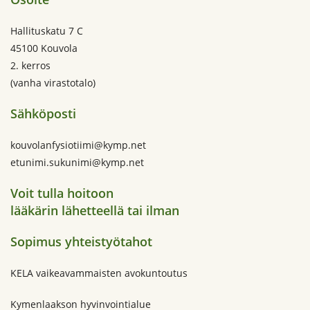
Hallituskatu 7 C
45100 Kouvola
2. kerros
(vanha virastotalo)
Sähköposti
kouvolanfysiotiimi@kymp.net
etunimi.sukunimi@kymp.net
Voit tulla hoitoon
lääkärin lähetteellä tai ilman
Sopimus yhteistyötahot
KELA vaikeavammaisten avokuntoutus
Kymenlaakson hyvinvointialue